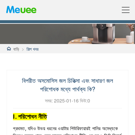
বাড়ি
>
শিল্প খবর
বিপরীত অসমোসিস জল চিকিত্সা এবং সাধারণ জল
পরিশোধক মধ্যে পার্থক্য কি?
সময়: 2025-01-16 ভিউ:
0
I. পরিশোধন নীতি
প্রথমত, যদিও উভয় ধরনের ওয়াটার পিউরিফায়ারই পানির অমেধ্যকে