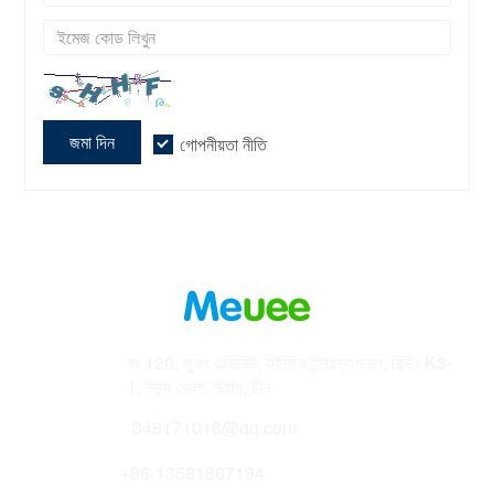
জমা দিন
গোপনীয়তা নীতি
ঠিকানা
নং 120, জুডং এভিনিউ, হুইজিন ইন্টারন্যাশনাল, বিল্ডিং K3-
1, উচাং জেলা, উহান, চীন
ইমেইল
348171018@qq.com
ফোন
+86-13581867194